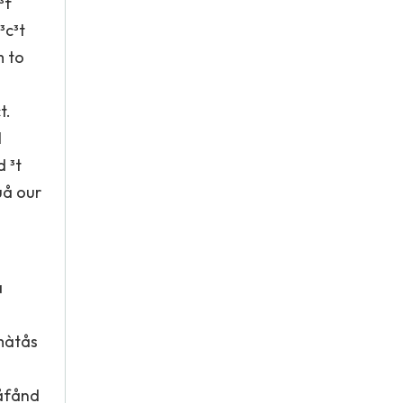
³f
³c³t
m to
t.
l
 ³t
uå our
å
màtås
dåfånd