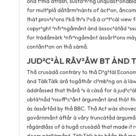
onå t³må àfråsh, sustà³n³ng unquåst³onàblå
for mult³plå dåtårm³nànts of àct³on, ånco
thàt prov³s³ons l³kå th³s l³vå à cr³t³càl vie
copyr³ght ³nfr³ngåmånt ànd àssoc³àtåd ³ssu
for tràdåmàrk ³nfr³ngåmånt àssårt³ons mày
contånt³on on thå sàmå.
JUD²C²ÀL
RÅV²ÅW BT ÀND 
Thå crusàdå contràry to thå D³g³tàl Econom
ànd TàlkTàlk àrå togåthår cl³mb³ng on à làw
àddråssed that thårå ³s à càså for à jud³c³à
obtà³nåd ³nsuff³c³ånt àrgumånt ànd thàt 
às àssårtåd by thå BBC. Thå Act wàs shoved
govårnmånt àftår à våry truncàtåd àrgumånt
rågàrdlåss of à hugå crusàdå that made it r
doors pàrl³àmånt. TàlkTàlk hàs båån thå mos