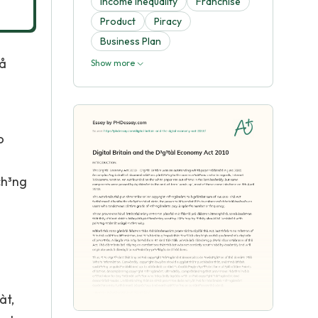
Income Inequality
Franchise
Product
Piracy
Business Plan
må
Show more
o
ch³ng
àt,