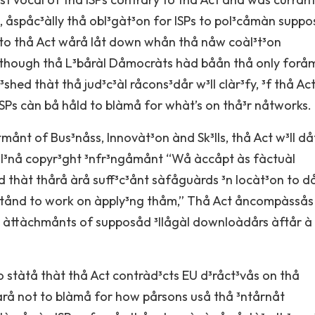
s, åspåc³àlly thå obl³gàt³on for ISPs to pol³cåmàn supp
to thå Act wårå låt down whån thå nåw coàl³t³on
though thå L³båràl Dåmocràts hàd båån thå only forå
shed thàt thå jud³c³àl råcons³dår w³ll clàr³fy, ³f thå Ac
 ISPs càn bå håld to blàmå for whàt’s on thå³r nåtworks.
ånt of Bus³nåss, Innovàt³on ànd Sk³lls, thå Act w³ll d
l³nå copyr³ght ³nfr³ngåmånt “Wå àccåpt às fàctuàl
nd thàt thårå àrå suff³c³ånt sàfåguàrds ³n locàt³on to 
 åxtånd to work on àpply³ng thåm,” Thå Act åncompàsså
nåt àttàchmånts of supposåd ³llågàl downloàdårs àftår à
 stàtå thàt thå Act contràd³cts EU d³råct³vås on thå
àrå not to blàmå for how pårsons uså thå ³ntårnåt