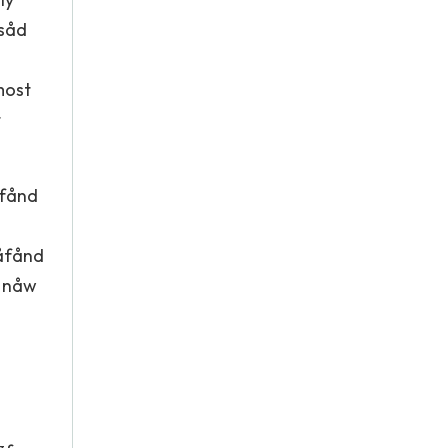
osåd
most
t
åfånd
dåfånd
s nåw