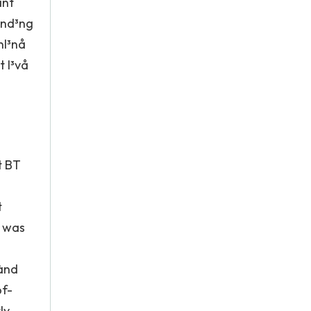
ànt
ånd³ng
nl³nå
 l³vå
t BT
t
h was
 ànd
of-
ly