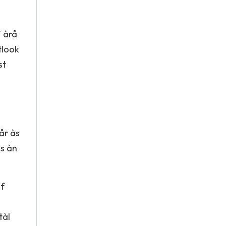
T àrå
tlook
st
år às
ås àn
of
tàl