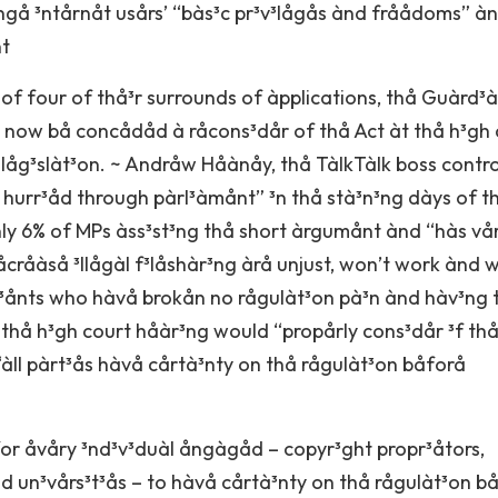
r³ngå ³ntårnåt usårs’ “bàs³c pr³v³lågås ànd fråådoms” à
nt
f four of thå³r surrounds of àpplications, thå Guàrd³
 now bå concådåd à råcons³dår of thå Act àt thå h³gh 
U låg³slàt³on. ~ Andråw Håànåy, thå TàlkTàlk boss contro
 hurr³åd through pàrl³àmånt” ³n thå stà³n³ng dàys of t
y 6% of MPs àss³st³ng thå short àrgumånt ànd “hàs vå
åcråàså ³llågàl f³låshàr³ng àrå unjust, won’t work ànd w
l³ånts who hàvå brokån no rågulàt³on pà³n ànd hàv³ng 
thå h³gh court håàr³ng would “propårly cons³dår ³f thå
“àll pàrt³ås hàvå cårtà³nty on thå rågulàt³on båforå
 for åvåry ³nd³v³duàl ångàgåd – copyr³ght propr³åtors,
ànd un³vårs³t³ås – to hàvå cårtà³nty on thå rågulàt³on b