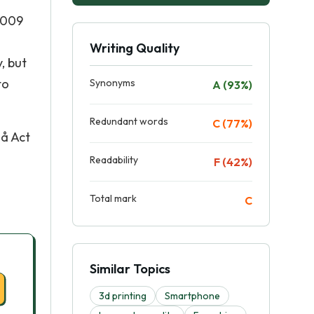
2009
Writing Quality
, but
to
Synonyms
A (93%)
Redundant words
C (77%)
hå Act
l
Readability
F (42%)
Total mark
C
Similar Topics
3d printing
Smartphone