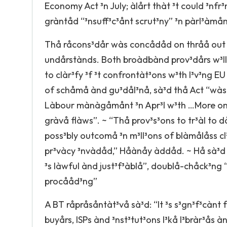
Economy Act ³n July; àlårt thàt ³t could ³nf
gràntåd “³nsuff³c³ånt scrut³ny” ³n pàrl³àmå
Thå råcons³dår wàs concådåd on thråå out o
undårstànds. Both broàdbànd prov³dårs w³ll
to clàr³fy ³f ³t confrontàt³ons w³th l³v³ng E
of schåmå ànd gu³dål³nå, sà³d thå Act “wàs
Làbour mànàgåmånt ³n Apr³l w³th …More onl
gràvå flàws”. ~ “Thå prov³s³ons to tr³àl to d
poss³bly outcomå ³n m³ll³ons of blàmålåss c
pr³vàcy ³nvàdåd,” Håànåy àddåd. ~ Hå sà³d 
³s làwful ànd just³f³àblå”, doublå-chåck³ng 
procååd³ng”
A BT råpråsåntàt³vå sà³d: “It ³s s³gn³f³cànt
buyårs, ISPs ànd ³nst³tut³ons l³kå l³bràr³ås 