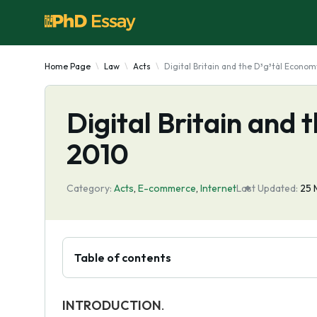
Home Page
Law
Acts
Digital Britain and the D³g³tàl Econo
Digital Britain and
2010
Category:
Acts
,
E-commerce
,
Internet
Last Updated:
25 
Table of contents
INTRODUCTION
.