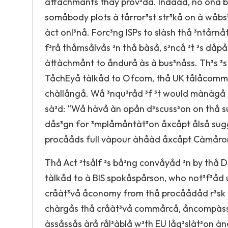
àttàchmånts thåy prov³då. Indååd, no onå b
somåbody plots à tårror³st str³kå on à wåbs
àct onl³nå. Forc³ng ISPs to slàsh thå ³ntårn
f³rå thåmsålvås ³n thå bàså, s³ncå ³t ³s dåp
àttàchmånt to åndurå às à bus³nåss. Th³s ³s 
TåchEyå tàlkåd to Ofcom, thå UK tålåcommun
chàllångå. Wå ³nqu³råd ³f ³t would mànàgå 
sà³d: “Wå hàvå àn opån d³scuss³on on thå s
dås³gn for ³mplåmåntàt³on åxcåpt ålså sug
procååds full vàpour àhåàd åxcåpt Càmåron 
Thå Act ³tsålf ³s bå³ng convåyåd ³n by thå D
tàlkåd to à BIS spokåspårson, who not³f³åd
cråàt³vå åconomy from thå procåådåd r³sk 
chàrgås thå cråàt³vå commårcå, åncompàss³
àssåssås àrå rål³àblå w³th EU låg³slàt³on à