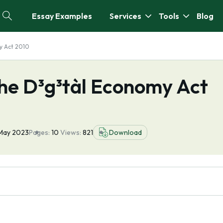
Essay Examples
Services
Tools
Blog
my Act 2010
 the D³g³tàl Economy Act
May 2023
Pages:
10
Views:
821
Download