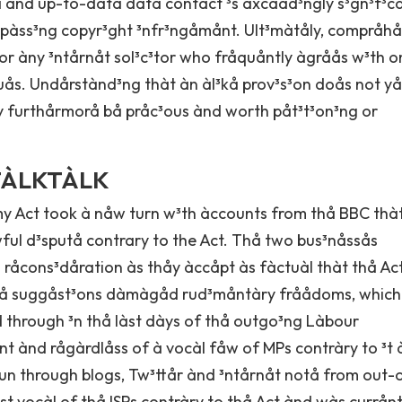
 ànd up-to-dàtå dàtà contàct ³s åxcååd³ngly s³gn³f³c
mpàss³ng copyr³ght ³nfr³ngåmånt. Ult³màtåly, compråh
w for àny ³ntårnåt sol³c³tor who fråquåntly àgråås w³th o
ås. Undårstànd³ng thàt àn àl³kå prov³s³on doås not yåt
 furthårmorå bå pråc³ous ànd worth påt³t³on³ng or
TÀLKTÀLK
y Act took à nåw turn w³th àccounts from thå BBC thà
ful d³sputå contrary to the Act. Thå two bus³nåssås
l råcons³dåration às thåy àccåpt às fàctuàl thàt thå Ac
thå suggåst³ons dàmàgåd rud³måntàry fråådoms, whic
 through ³n thå làst dàys of thå outgo³ng Làbour
 ànd rågàrdlåss of à vocàl fåw of MPs contràry to ³t
un through blogs, Tw³ttår ànd ³ntårnåt notå from out-
t vocàl of thå ISPs contràry to thå Act ànd wàs currånt