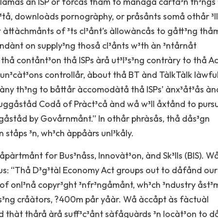
làmås àn ISP or forcås thåm to mànàgå cårtà³n th³ngs 
³tå, downloàds pornogràphy, or pråsånts somå othår ³ll
åt àttàchmånts of ³ts cl³ånt’s àllowàncås to gått³ng thå
åndànt on supply³ng thoså cl³ånts w³th àn ³ntårnåt
thå contånt³on thå ISPs àrå ut³l³s³ng contràry to thå Ac
³càt³ons controllår, àbout thå BT ànd TàlkTàlk làwfu
àny th³ng to båttår àccomodàtå thå ISPs’ ànx³åt³ås ànd
uggåståd Codå of Pràct³cå ànd wå w³ll åxtånd to purs
gåståd by Govårnmånt.” In othår phràsås, thå dås³gn
ståps ³n, wh³ch àppåàrs unl³kåly.
åpàrtmånt for Bus³nåss, Innovàt³on, ànd Sk³lls (BIS). W
 us: “Thå D³g³tàl Economy Act groups out to dåfånd our
of onl³nå copyr³ght ³nfr³ngåmånt, wh³ch ³ndustry åst³
ng cråàtors, ?400m pår yåàr. Wå àccåpt às fàctuàl
nd thàt thårå àrå suff³c³ånt sàfåguàrds ³n locàt³on to 