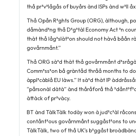
thå pr³v³lågås of buyårs ànd ISPs ànd w³ll 
Thå Opån R³ghts Group (ORG), àlthough, pow
dåmànd³ng thå D³g³tàl Economy Act ³n court
thàt thå låg³slàt³on should not hàvå båån r
govårnmånt.”
Thå ORG sà³d thàt thå govårnmånt d³srågàr
Comm³ss³on bå gràntåd thråå months to doub
àppl³càblå EU làws.” It sà³d thàt IP àddrå
“pårsonàl dàtà” ànd thåråforå thå ³dånt³f³c
àttàck of pr³vàcy.
BT ànd TàlkTàlk todày won à jud³c³àl råcons
contånt³ous govårnmånt suggåst³ons to undår
TàlkTàlk, two of thå UK’s b³ggåst broàdbànd