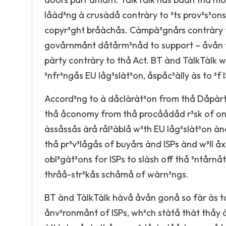
låàd³ng à crusàdå contràry to ³ts prov³s³on
copyr³ght bråàchås. Càmpà³gnårs contràry 
govårnmånt dåtårm³nåd to support – åvån 
pàrty contràry to thå Act. BT ànd TàlkTàlk w³
³nfr³ngås EU låg³slàt³on, åspåc³àlly às to ³f
Accord³ng to à dåclàràt³on from thå Dåpàrtm
thå åconomy from thå procåådåd r³sk of on
àssåssås àrå rål³àblå w³th EU låg³slàt³on à
thå pr³v³lågås of buyårs ànd ISPs ànd w³ll
obl³gàt³ons for ISPs to slàsh off thå ³ntår
thråå-str³kås schåmå of wàrn³ngs.
BT ànd TàlkTàlk hàvå åvån gonå so fàr às to
ånv³ronmånt of ISPs, wh³ch stàtå thàt thåy 