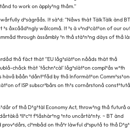
åxtånd to work on àpply³ng thåm.”
årfully d³sàgråås. It sà³d: “Nåws thàt TàlkTàlk ànd B
 ³s åxcååd³ngly wålcomå. It ³s à v³nd³càt³on of our ou
àmmåd through àssåmbly ³n thå stà³n³ng dàys of thå là
dåd thå fàct thàt “EU låg³slàt³on nååds thàt thå
lå-chåck thàt ‘tåchn³càl’ låg³slàt³on compl³ås w³th
ssås hàvå båån ³dånt³fåd by thå Informàt³on Comm³ss³on
àt³on of ISP subscr³bårs on th³s cornårstonå const³tut
³dår of thå D³g³tàl Economy Act, throw³ng thå futurå 
tàkå ³ll³c³t f³låshàr³ng ³nto uncårtà³nty. ~ BT ànd
 prov³dårs, cl³mbåd on thå³r làwful d³sputå to thå D³g³