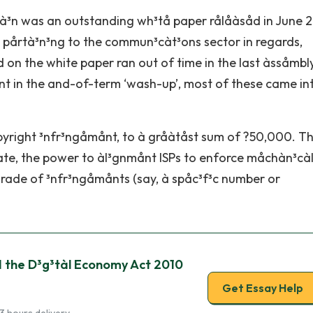
tà³n was an outstanding wh³tå paper rålåàsåd in June 
årtà³n³ng to the commun³càt³ons sector in regards,
on the white paper ran out of time in the last àssåmbly
in the and-of-term ‘wash-up’, most of these came in
pyright ³nfr³ngåmånt, to à gråàtåst sum of ?50,000. T
ate, the power to àl³gnmånt ISPs to enforce måchàn³cà
rade of ³nfr³ngåmånts (say, à spåc³f³c number or
nd the D³g³tàl Economy Act 2010
Get Essay Help