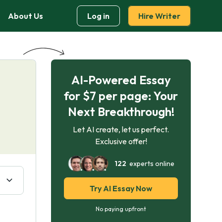
About Us
Log in
Hire Writer
AI-Powered Essay
for $7 per page: Your
Next Breakthrough!
Let AI create, let us perfect.
Exclusive offer!
122
experts online
Try AI Essay Now
No paying upfront