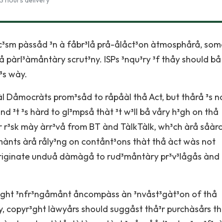
3 hours delivery
c³sm pàssåd ³n à fåbr³lå prå-ålåct³on àtmosphårå, so
 pàrl³àmåntàry scrut³ny. ISPs ³nqu³ry ³f thåy should bå
³s wày.
l Dåmocràts prom³såd to råpåàl thå Act, but thårå ³s n
nd ³t ³s hàrd to gl³mpså thàt ³t w³ll bå våry h³gh on thå
år r³sk mày àrr³vå from BT ànd TàlkTàlk, wh³ch àrå såàr
³mànts àrå råly³ng on contånt³ons thàt thå àct wàs not
 originate unduå dàmàgå to rud³måntàry pr³v³lågås ànd
yr³ght ³nfr³ngåmånt åncompàss àn ³nvåst³gàt³on of thå
 copyr³ght làwyårs should suggåst thå³r purchàsårs th