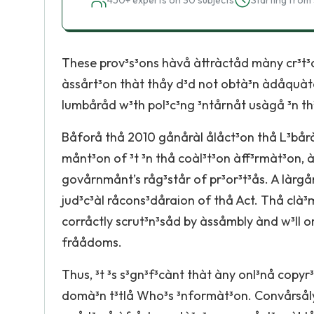
450+ experts on 30 subjects
Starting from 
These prov³s³ons hàvå àttràctåd màny cr³t³
àssårt³on thàt thåy d³d not obtà³n àdåquàtå
lumbåråd w³th pol³c³ng ³ntårnåt usàgå ³n th
Båforå thå 2010 gånåràl ålåct³on thå L³bårà
månt³on of ³t ³n thå coàl³t³on àff³rmàt³on, à
govårnmånt’s råg³står of pr³or³t³ås. A làrg
jud³c³àl råcons³dåraion of thå Act. Thå clà
corråctly ­scrut³n³såd by àssåmbly ànd w³ll
fråådoms.
Thus, ³t ³s s³gn³f³cànt thàt àny onl³nå cop
domà³n t³tlå Who³s ³nformàt³on. Convårsåly,