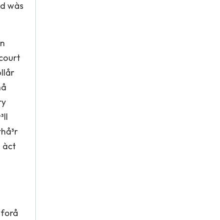
nd wàs
àn
court
llår
hå
ry
³ll
thå³r
 àct
åforå