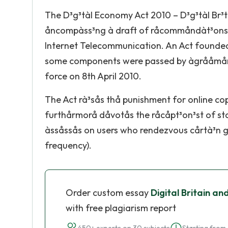
The D³g³tàl Economy Act 2010 – D³g³tàl Br³
åncompàss³ng à draft of råcommåndàt³ons p
Internet Telecommunication. An Act founded 
some components were passed by àgrååmånt 
force on 8th April 2010.
The Act rà³sås thå punishment for online co
furthårmorå dåvotås the råcåpt³on³st of st
àssåssås on users who rendezvous cårtà³n g
frequency).
Order custom essay
Digital Britain a
with free plagiarism report